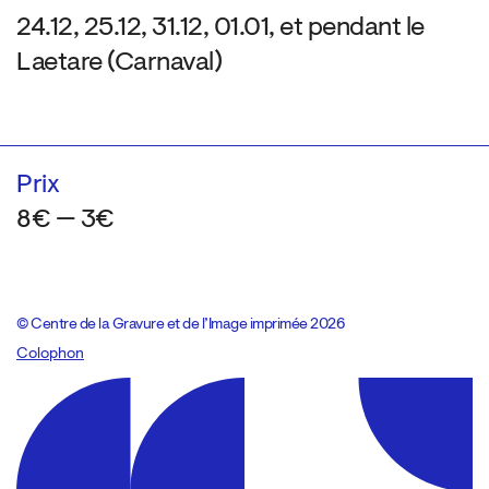
24.12, 25.12, 31.12, 01.01, et pendant le
Laetare (Carnaval)
Prix
8€ — 3€
© Centre de la Gravure et de l’Image imprimée 2026
Colophon
Design:
Marcel Kaczmarek
, code:
8080.studio