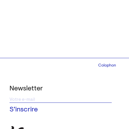
Colophon
Design:
Marcel 
Newsletter