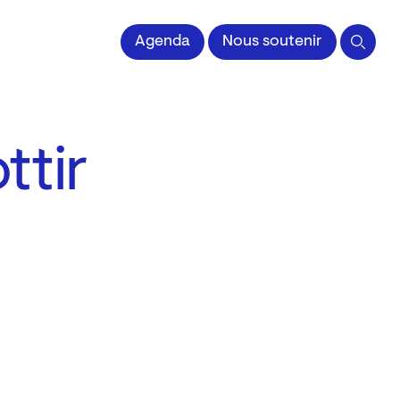
 l'Image imprimée
Agenda
Nous soutenir
ttir