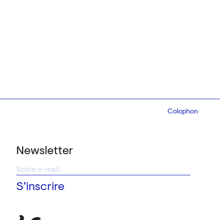
Colophon
Design:
Marcel 
Newsletter