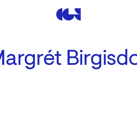
Centre de la Gravure et de
argrét Birgisdo