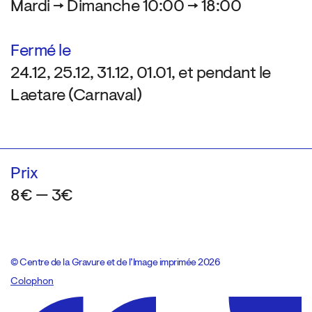
Mardi → Dimanche 10:00 → 18:00
Fermé le
24.12, 25.12, 31.12, 01.01, et pendant le
Laetare (Carnaval)
Prix
8€ — 3€
© Centre de la Gravure et de l’Image imprimée 2026
Colophon
Design:
Marcel Kaczmarek
, code:
8080.studio