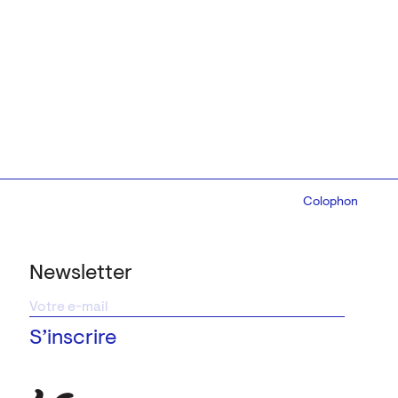
Colophon
Design:
Marcel 
Newsletter