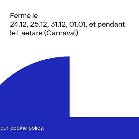
Fermé le
24.12, 25.12, 31.12, 01.01, et pendant
le Laetare (Carnaval)
 our
cookie policy
.