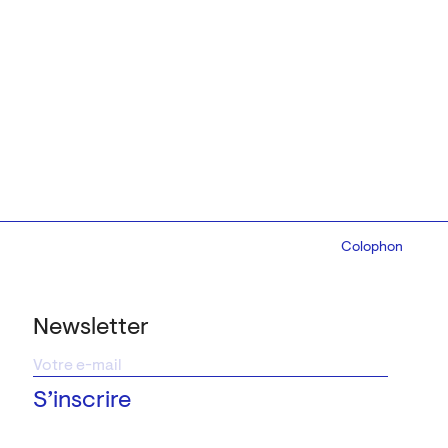
Colophon
Design:
Marcel 
Newsletter