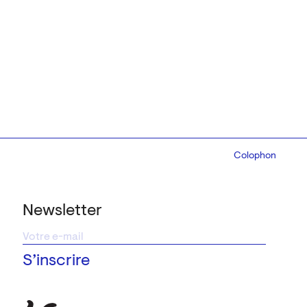
Colophon
Design:
Marcel 
Newsletter