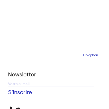
Colophon
Design:
Marcel 
Newsletter