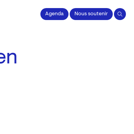
 l'Image imprimée
Agenda
Nous soutenir
en