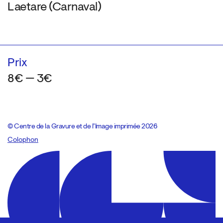
Laetare (Carnaval)
Prix
8€ — 3€
© Centre de la Gravure et de l’Image imprimée 2026
Colophon
Design:
Marcel Kaczmarek
, code:
8080.studio