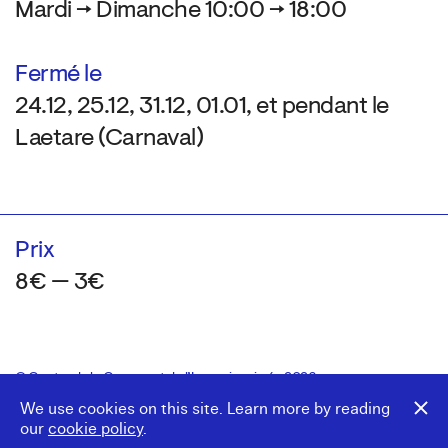
Mardi → Dimanche 10:00 → 18:00
Fermé le
24.12, 25.12, 31.12, 01.01, et pendant le
Laetare (Carnaval)
Prix
8€ — 3€
© Centre de la Gravure et de l’Image imprimée 2026
Colophon
Design:
Marcel Kaczmarek
, code:
8080.studio
We use cookies on this site. Learn more by reading
our
cookie policy
.