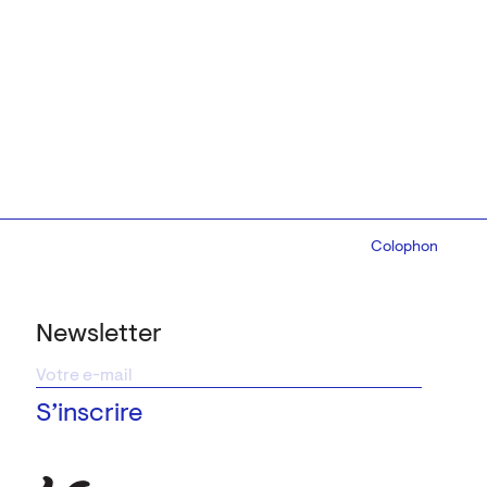
Colophon
Design:
Marcel 
Newsletter