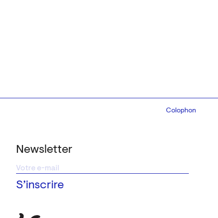
Colophon
Design:
Marcel 
Newsletter