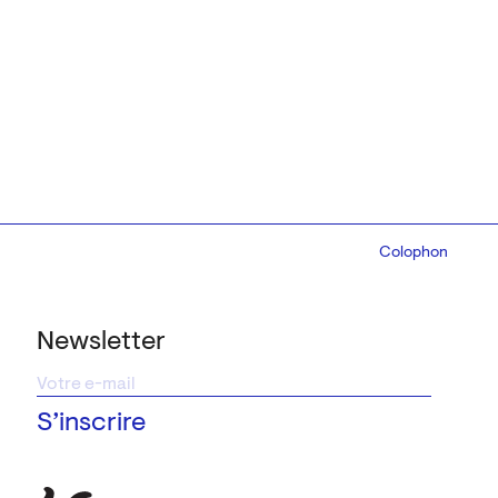
Colophon
Design:
Marcel 
Newsletter