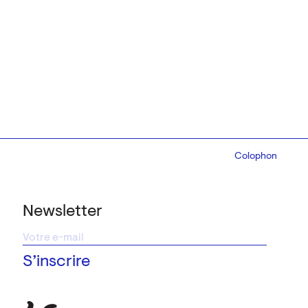
Colophon
Design:
Marcel 
Newsletter