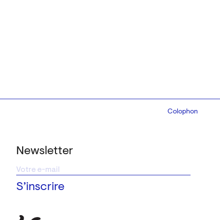
Colophon
Design:
Marcel 
Newsletter