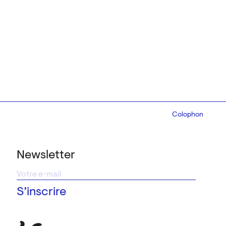
Colophon
Design:
Marcel 
Newsletter