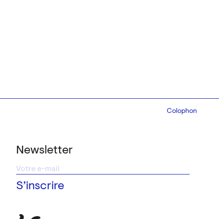
Colophon
Design:
Marcel 
Newsletter