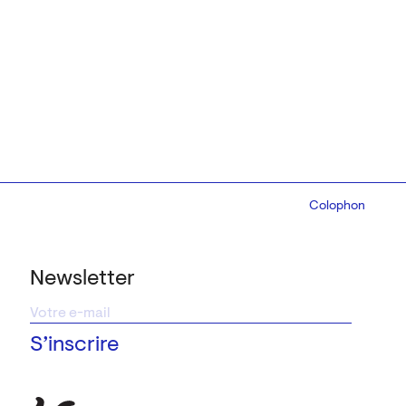
Colophon
Design:
Marcel 
Newsletter