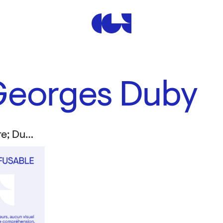
Centre de la Gravure et de
Georges Duby
Alechinsky, Pierre; Duby, Georges