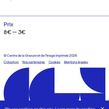
Prix
8€ — 3€
© Centre de la Gravure et de l’Image imprimée 2026
Colophon
Design:
Marcel Kaczmarek
Nos partenaires
, code:
Cookies
8080.studio
Mentions légales