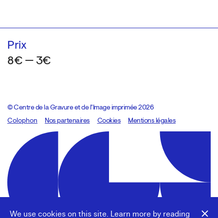
Prix
8€ — 3€
© Centre de la Gravure et de l’Image imprimée 2026
Colophon
Design:
Marcel Kaczmarek
Nos partenaires
, code:
Cookies
8080.studio
Mentions légales
We use cookies on this site. Learn more by reading