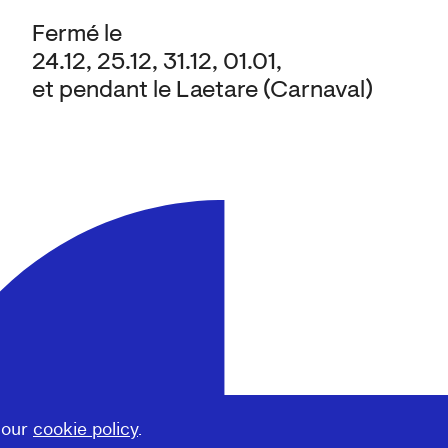
Fermé le
24.12, 25.12, 31.12, 01.01,
et pendant le Laetare (Carnaval)
 our
cookie policy
.