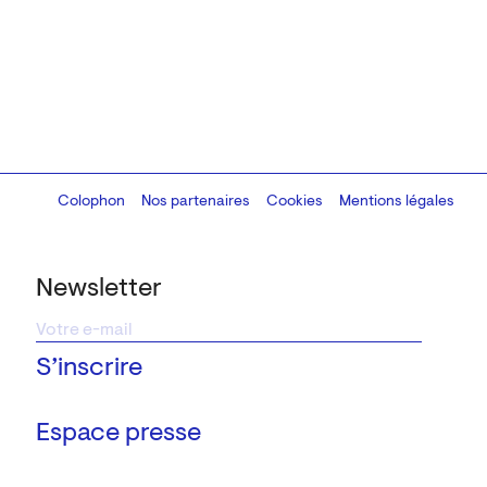
Colophon
Design:
Marcel Kaczmarek
Nos partenaires
, code:
Cookies
8080.studio
Mentions légales
Newsletter
Espace presse