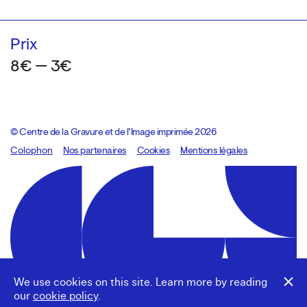
Prix
8€ — 3€
© Centre de la Gravure et de l’Image imprimée 2026
Colophon
Design:
Marcel Kaczmarek
Nos partenaires
, code:
Cookies
8080.studio
Mentions légales
We use cookies on this site. Learn more by reading
our
cookie policy
.