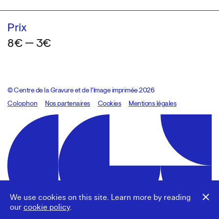
Prix
8€ — 3€
© Centre de la Gravure et de l’Image imprimée 2026
Colophon
Design:
Marcel Kaczmarek
Nos partenaires
, code:
Cookies
8080.studio
Mentions légales
We use cookies on this site. Learn more by reading
our
cookie policy
.