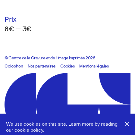
Prix
8€ — 3€
© Centre de la Gravure et de l’Image imprimée 2026
Colophon
Design:
Marcel Kaczmarek
Nos partenaires
, code:
Cookies
8080.studio
Mentions légales
We use cookies on this site. Learn more by reading
our
cookie policy
.