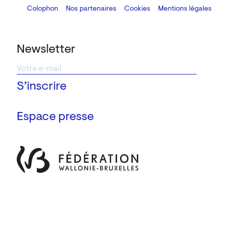
Colophon
Design:
Marcel Kaczmarek
Nos partenaires
, code:
Cookies
8080.studio
Mentions légales
Newsletter
Espace presse