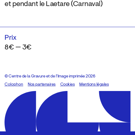
et pendant le Laetare (Carnaval)
Prix
8€ — 3€
© Centre de la Gravure et de l’Image imprimée 2026
Colophon
Design:
Marcel Kaczmarek
Nos partenaires
, code:
Cookies
8080.studio
Mentions légales