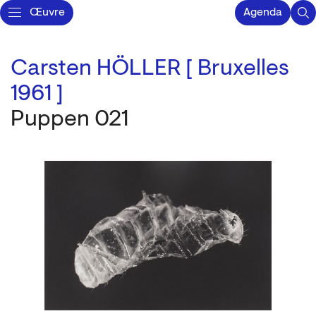
Œuvre
Agenda
Carsten HÖLLER [ Bruxelles
1961 ]
Puppen 021