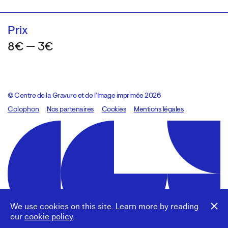
Prix
8€ — 3€
© Centre de la Gravure et de l’Image imprimée 2026
Colophon
Design:
Marcel Kaczmarek
Nos partenaires
, code:
Cookies
8080.studio
Mentions légales
We use cookies on this site. Learn more by reading
our
cookie policy
.