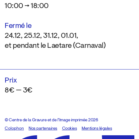
10:00 → 18:00
Fermé le
24.12, 25.12, 31.12, 01.01,
et pendant le Laetare (Carnaval)
Prix
8€ — 3€
© Centre de la Gravure et de l’Image imprimée 2026
Colophon
Design:
Marcel Kaczmarek
Nos partenaires
, code:
Cookies
8080.studio
Mentions légales