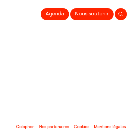
Agenda
Nous soutenir
Colophon
Design:
Marcel Kaczmarek
Nos partenaires
, code:
Cookies
8080.studio
Mentions légales