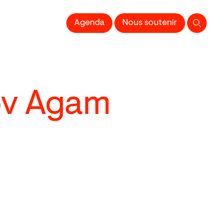
 l'Image imprimée
Agenda
Nous soutenir
ov Agam