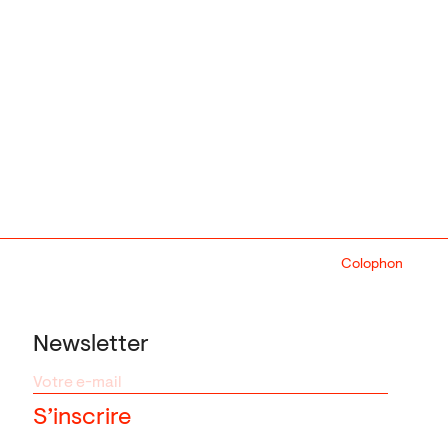
Colophon
Design:
Marcel 
Newsletter