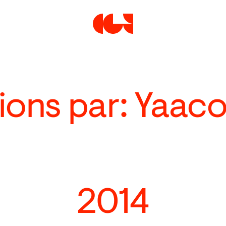
Centre de la Gravure et de
tions par: Yaac
2014