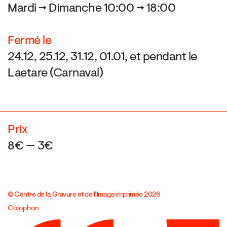
Mardi → Dimanche 10:00 → 18:00
Fermé le
24.12, 25.12, 31.12, 01.01, et pendant le
Laetare (Carnaval)
Prix
8€ — 3€
© Centre de la Gravure et de l’Image imprimée 2026
Colophon
Design:
Marcel Kaczmarek
, code:
8080.studio