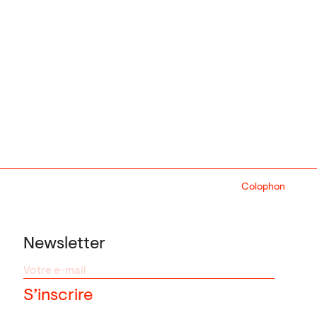
Colophon
Design:
Marcel 
Newsletter