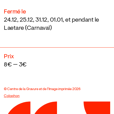
Fermé le
24.12, 25.12, 31.12, 01.01, et pendant le
Laetare (Carnaval)
Prix
8€ — 3€
© Centre de la Gravure et de l’Image imprimée 2026
Colophon
Design:
Marcel Kaczmarek
, code:
8080.studio