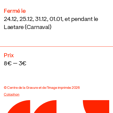
Fermé le
24.12, 25.12, 31.12, 01.01, et pendant le
Laetare (Carnaval)
Prix
8€ — 3€
© Centre de la Gravure et de l’Image imprimée 2026
Colophon
Design:
Marcel Kaczmarek
, code:
8080.studio