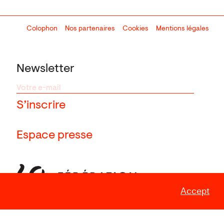
Colophon
Design:
Marcel Kaczmarek
Nos partenaires
, code:
Cookies
8080.studio
Mentions légales
Newsletter
Espace presse
Accept