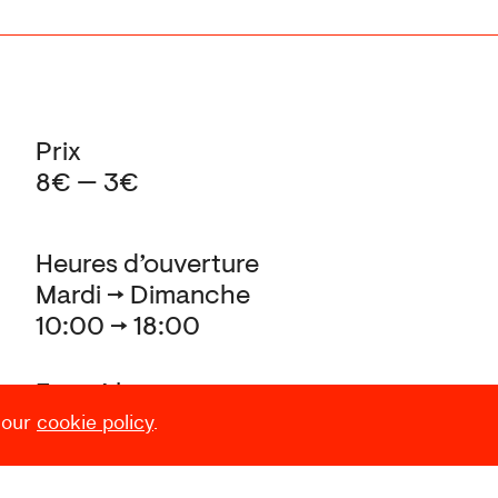
Prix
8€ — 3€
Heures d’ouverture
Mardi → Dimanche
10:00 → 18:00
Fermé le
 our
cookie policy
.
24.12, 25.12, 31.12, 01.01,
et pendant le Laetare (Carnaval)