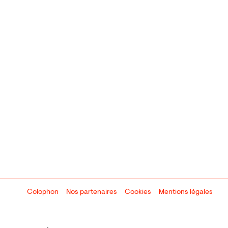
Colophon
Design:
Marcel Kaczmarek
Nos partenaires
, code:
Cookies
8080.studio
Mentions légales