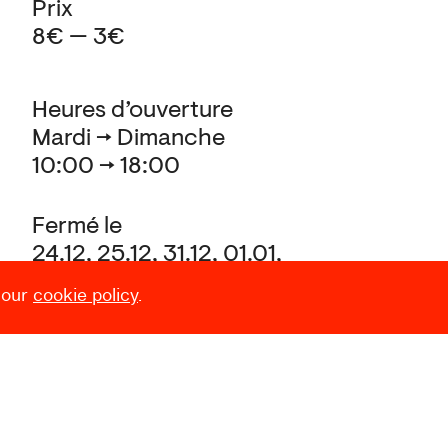
Prix
8€ — 3€
Heures d’ouverture
Mardi → Dimanche
10:00 → 18:00
Fermé le
24.12, 25.12, 31.12, 01.01,
et pendant le Laetare (Carnaval)
 our
cookie policy
.