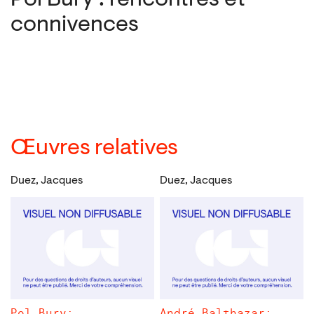
Pol Bury : rencontres et
connivences
Œuvres relatives
Duez, Jacques
Duez, Jacques
Pol Bury:
André Balthazar: