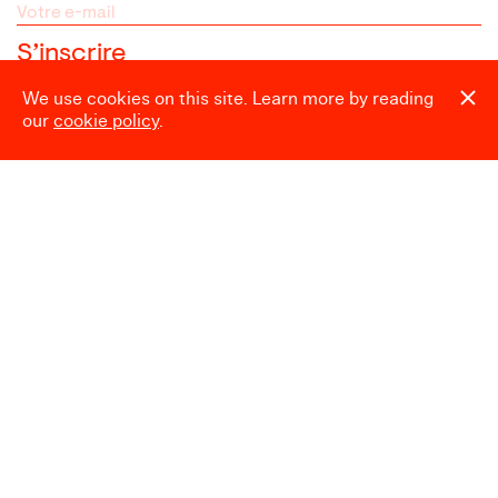
We use cookies on this site. Learn more by reading
our
cookie policy
.
Espace presse
Heures d’ouverture
Mardi → Dimanche
10:00 → 18:00
Fermé le