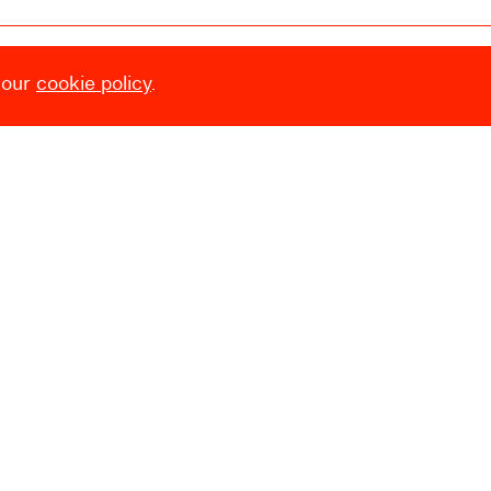
 our
cookie policy
.
Prix
8€ — 3€
Heures d’ouverture
Mardi → Dimanche
10:00 → 18:00
Fermé le
24.12, 25.12, 31.12, 01.01,
et pendant le Laetare (Carnaval)