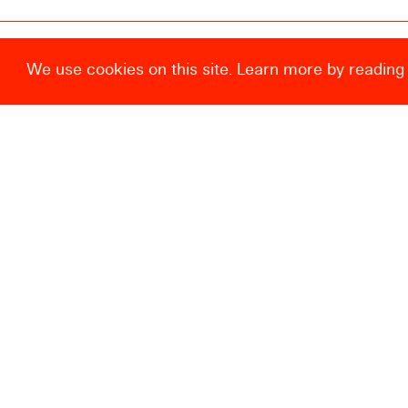
© Centre de la Gravure et de l’Image imprimée 2026
We use cookies on this site. Learn more by reading
Centre de la Gravure et de l’Image
imprimée
—
Rue des Amours, 10
B-7100 La Louvière
Nous contacter
+32 (0) 64 27 87 27
Instagram