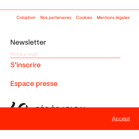
Colophon
Design:
Marcel Kaczmarek
Nos partenaires
, code:
Cookies
8080.studio
Mentions légales
Newsletter
Espace presse
Accept