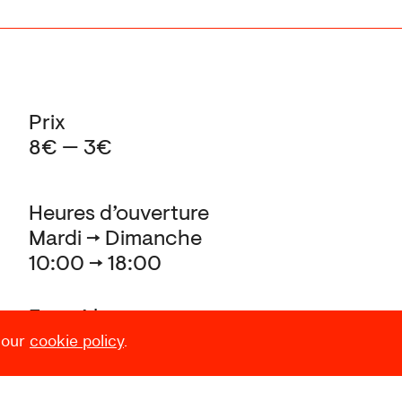
Prix
8€ — 3€
Heures d’ouverture
Mardi → Dimanche
10:00 → 18:00
Fermé le
 our
cookie policy
.
24.12, 25.12, 31.12, 01.01,
et pendant le Laetare (Carnaval)