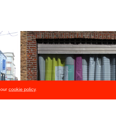
 our
cookie policy
.