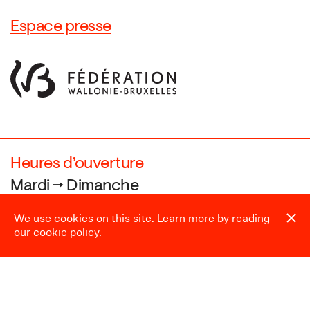
Espace presse
Heures d’ouverture
Mardi → Dimanche
10:00 → 18:00
We use cookies on this site. Learn more by reading
our
cookie policy
.
Fermé le
24.12, 25.12, 31.12, 01.01,
et pendant le Laetare (Carnaval)