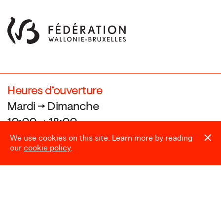
Heures d’ouverture
Mardi → Dimanche
10:00 → 18:00
We use cookies on this site. Learn more by reading
our
cookie policy
.
Fermé le
24.12, 25.12, 31.12, 01.01,
et pendant le Laetare (Carnaval)