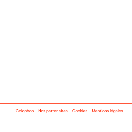
Colophon
Design:
Marcel Kaczmarek
Nos partenaires
, code:
Cookies
8080.studio
Mentions légales