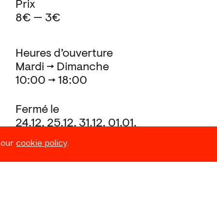
Prix
8€ — 3€
Heures d’ouverture
Mardi → Dimanche
10:00 → 18:00
Fermé le
24.12, 25.12, 31.12, 01.01,
et pendant le Laetare (Carnaval)
 our
cookie policy
.