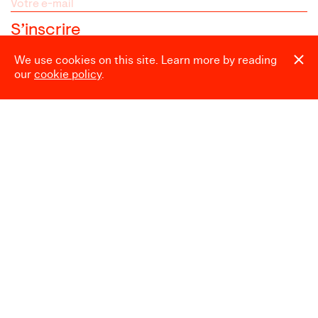
We use cookies on this site. Learn more by reading
our
cookie policy
.
Espace presse
Heures d’ouverture
Mardi → Dimanche
10:00 → 18:00
Fermé le