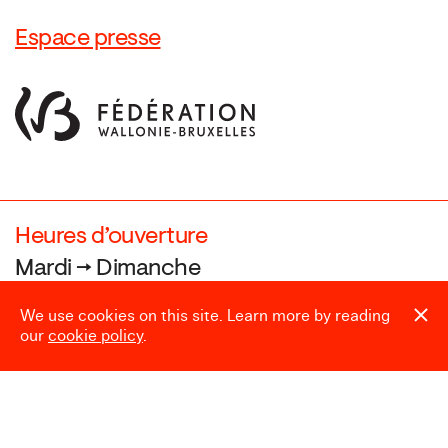
Espace presse
Heures d’ouverture
Mardi → Dimanche
10:00 → 18:00
We use cookies on this site. Learn more by reading
our
cookie policy
.
Fermé le
24.12, 25.12, 31.12, 01.01,
et pendant le Laetare (Carnaval)