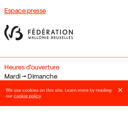
Espace presse
Heures d’ouverture
Mardi → Dimanche
10:00 → 18:00
We use cookies on this site. Learn more by reading
our
cookie policy
.
Fermé le
24.12, 25.12, 31.12, 01.01,
et pendant le Laetare (Carnaval)