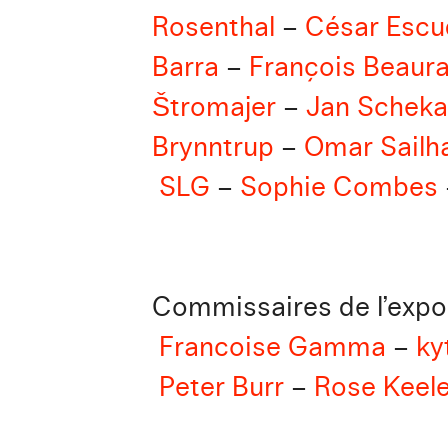
Rosenthal
–
César Escu
Barra
–
François Beaura
Štromajer
–
Jan Scheka
Brynntrup
–
Omar Sailh
SLG
–
Sophie Combes
Commissaires de l’expo
Francoise Gamma
–
ky
Peter Burr
–
Rose Keele