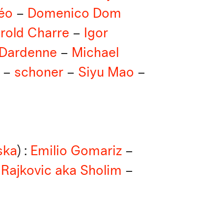
éo
–
Domenico Dom
rold Charre
–
Igor
Dardenne
–
Michael
–
schoner
–
Siyu Mao
–
ska
) :
Emilio Gomariz
–
 Rajkovic aka Sholim
–