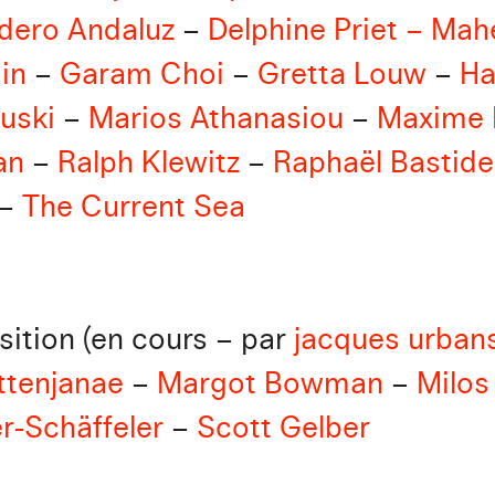
dero Andaluz
–
Delphine Priet – Mah
in
–
Garam Choi
–
Gretta Louw
–
Ha
uski
–
Marios Athanasiou
–
Maxime 
an
–
Ralph Klewitz
–
Raphaël Bastide
–
The Current Sea
sition
(en cours – par
jacques urban
ttenjanae
–
Margot Bowman
–
Milos
r-Schäffeler
–
Scott Gelber