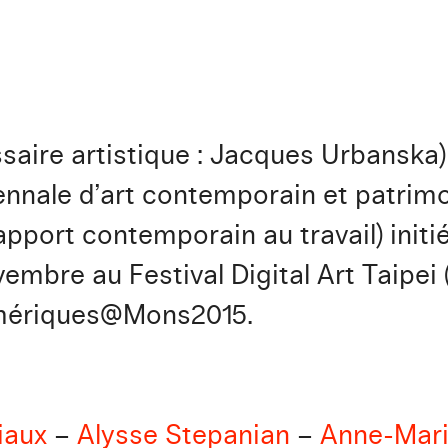
aire artistique : Jacques Urbanska) 
iennale d’art contemporain et patrimo
pport contemporain au travail) initi
mbre au Festival Digital Art Taipei (
mériques@Mons2015.
iaux
–
Alysse Stepanian
–
Anne-Mari