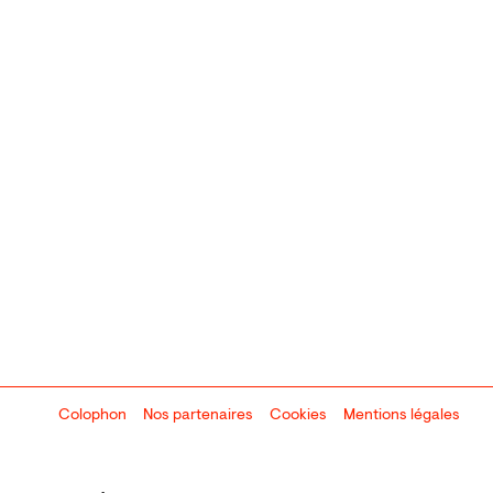
Colophon
Design:
Marcel Kaczmarek
Nos partenaires
, code:
Cookies
8080.studio
Mentions légales