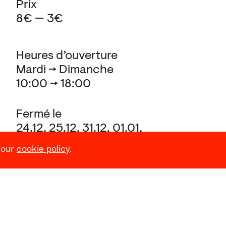
Prix
8€ — 3€
Heures d’ouverture
Mardi → Dimanche
10:00 → 18:00
Fermé le
24.12, 25.12, 31.12, 01.01,
et pendant le Laetare (Carnaval)
 our
cookie policy
.