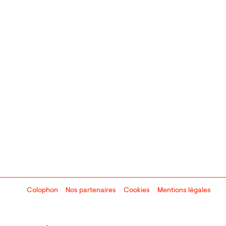
Colophon
Design:
Marcel Kaczmarek
Nos partenaires
, code:
Cookies
8080.studio
Mentions légales