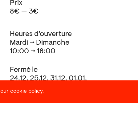
Prix
8€ — 3€
Heures d’ouverture
Mardi → Dimanche
10:00 → 18:00
Fermé le
24.12, 25.12, 31.12, 01.01,
et pendant le Laetare (Carnaval)
 our
cookie policy
.