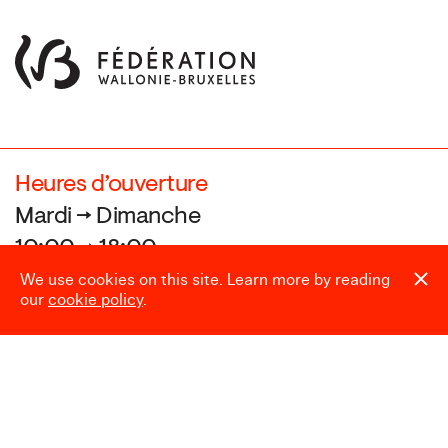
Heures d’ouverture
Mardi → Dimanche
10:00 → 18:00
We use cookies on this site. Learn more by reading
our
cookie policy
.
Fermé le
24.12, 25.12, 31.12, 01.01,
et pendant le Laetare (Carnaval)